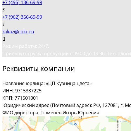
+7 (495) 136-69-99
+7 (962) 366-69-99
zakaz@cpkc.ru
Режим работы: 24/7.
Прием и отгрузка продукции с 09.00 до 19.30. Технологи
Реквизиты компании
Название юрлица: «ЦП Кузница цвета»
ИНН: 9715387225
КПП: 771501001
Юридический адрес (Почтовый адрес): РФ, 127081, г. Мос
ФИО директора: Тюменев Игорь Юрьевич